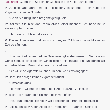
Taxifahrer:
Guten Tag! Soll ich Ihr Gepäck in den Kofferraum legen?
P.: Ja, bitte. Und fahren wir bitte schneller zum Bahnhof — ich habe die
Zugabfahrt in einer Stunde.
TF.: Seien Sie ruhig, man hat ganz genug Zeit.
P.: Könnten Sie bitte das Radio etwas leiser machen? Ich habe heute
starke Kopfschmerzen.
TF.: Ja, natürlich. Ich schalte es aus.
P.: Danke. Aber warum fahren wir so langsam? Ich möchte nicht meinen
Zug versäumen.
.
TF.: Hier im Stadtzentrum ist die Geschwindigkeitsbegrenzung. Nur bitte ein
wenig Geduld, bald biegen wir in eine Umfahrstraße ein. Da dürfen wir
schneller fahren. Dazu haben wir noch viel Zeit.
TF.: Ich will eine Zigarette rauchen. Haben Sie nichts dagegen?
P.: Doch! Ich ertrage keinen Zigarettenrauch!
TF.: Entschuldigung.
TF.: Ich meine, wir haben gerade noch Zeit, das Auto zu tanken.
P.: Ist das so notwendig?! Ich kann doch verspäten!
TF.: Beunruhigen Sie sich nicht! Wir erreichen den Bahnhof rechtzeitig.
P.: Bitte aufpassen! Seien Sie bitte aufmerksam! Es kann ein Unfall sein.