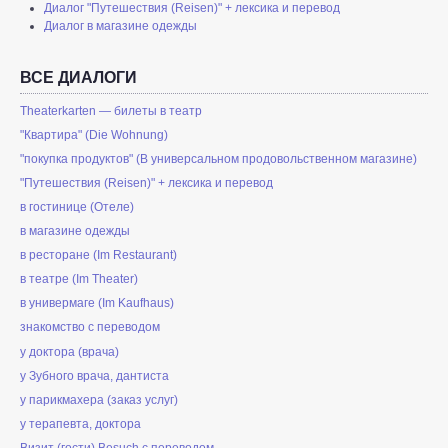
Диалог "Путешествия (Reisen)" + лексика и перевод
Диалог в магазине одежды
ВСЕ ДИАЛОГИ
Theaterkarten — билеты в театр
"Квартира" (Die Wohnung)
"покупка продуктов" (В универсальном продовольственном магазине)
"Путешествия (Reisen)" + лексика и перевод
в гостинице (Отеле)
в магазине одежды
в ресторане (Im Restaurant)
в театре (Im Theater)
в универмаге (Im Kaufhaus)
знакомство с переводом
у доктора (врача)
у Зубного врача, дантиста
у парикмахера (заказ услуг)
у терапевта, доктора
Визит (гости) Besuch с переводом