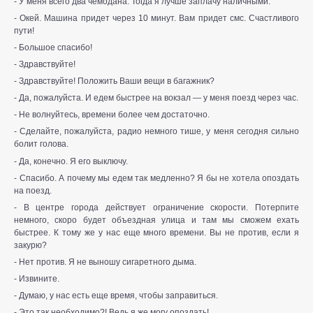
- У меня всего два чемодана. Тогда я лучше заплачу наличными.
- Окей. Машина придет через 10 минут. Вам придет смс. Счастливого
пути!
- Большое спасибо!
- Здравствуйте!
- Здравствуйте! Положить Ваши вещи в багажник?
- Да, пожалуйста. И едем быстрее на вокзал — у меня поезд через час.
- Не волнуйтесь, времени более чем достаточно.
- Сделайте, пожалуйста, радио немного тише, у меня сегодня сильно
болит голова.
- Да, конечно. Я его выключу.
- Спасибо. А почему мы едем так медленно? Я бы не хотела опоздать
на поезд.
- В центре города действует ограничение скорости. Потерпите
немного, скоро будет объездная улица и там мы сможем ехать
быстрее. К тому же у нас еще много времени. Вы не против, если я
закурю?
- Нет против. Я не выношу сигаретного дыма.
- Извините.
- Думаю, у нас есть еще время, чтобы заправиться.
- Это так необходимо?! Ведь я же могу опоздать!