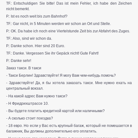
TF.: Entschuldigen Sie bitte! Das ist mein Fehler, ich habe den Zeichen
nicht bemerkt.
P.: Ist es noch weit bis zum Bahnhof?
TF.: Gar nicht, in 5 Minuten werden wir schon an Ort und Stelle.
P.: OK. Da habe ich noch eine Viertelstunde Zeit bis zur Abfahrt des Zuges.
TF.: Also, sind wir schon da.
P.: Danke schon. Hier sind 20 Euro.
TF.: Danke. Vergessen Sie ihr Gepäck nicht! Gute Fahrt!
P.: Danke sehr!
Заказ такси. В такси
- Такси Берлин! Здравствуйте! Я могу Вам чем-нибудь помочь?
- Здравствуйте! Да, я бы хотела заказать такси. Мне нужно ехать на
центральный вокзал.
- На какой адрес Вам нужно такси?
- Н Фридрихштрассе 10.
- Вы будете платить кредитной картой или наличными?
- А сколько стоит поездка?
- 18 евро. Но если у Вас есть крупный багаж, который не помешается в
багажник, Вы должны дополнительно его оплатить.