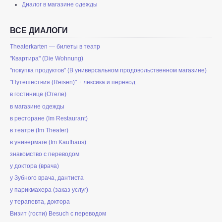
Диалог в магазине одежды
ВСЕ ДИАЛОГИ
Theaterkarten — билеты в театр
"Квартира" (Die Wohnung)
"покупка продуктов" (В универсальном продовольственном магазине)
"Путешествия (Reisen)" + лексика и перевод
в гостинице (Отеле)
в магазине одежды
в ресторане (Im Restaurant)
в театре (Im Theater)
в универмаге (Im Kaufhaus)
знакомство с переводом
у доктора (врача)
у Зубного врача, дантиста
у парикмахера (заказ услуг)
у терапевта, доктора
Визит (гости) Besuch с переводом