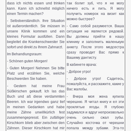
dass ich nichts essen und trinken
так болит зуб, что я не могу
kann. Kann ich schnellst möglich
ничего есть и пить. Я могу
einen Termin machen?
получить номерок на визит как
можно быстрее?
- Selbstverständlich. Ihre Situation
ist außerordentlich. Sie müssen in
- Само собой разумеется. Ваша
unsere Klinik kommen und ein
ситуация не является рядовой.
kleines Formular ausfüllen. Dann
Вы должны прийти в нашу
begleitet die Krankenschwester Sie
клинику и заполнить маленькую
sofort und direkt zu Ihrem Zahnarzt.
анкету. После этого медсестра
сразу проводит Вас прямо к
Im Behandlungsraum:
Вашему дантисту.
- Schönen guten Morgen!
В кабинете врача:
- Guten Morgen! Nehmen Sie bitte
- Доброе утро!
Platz und erzählen Sie, welche
Beschwerden Sie haben.
- Доброе утро! Садитесь,
пожалуйста, и расскажите, какие у
- Gestern hat meine Frau
Вас жалобы.
Süßkirschen gekauft. Ich las das
Buch und aß diese verdammten
- Вчера моя жена купила
Beeren. Ich war irgendwo ganz tief
черешню. Я читал книгу и ел эти
in meinen Gedanken und habe
проклятые ягоды. Я глубоко
meine Zähne unwillkürlich fest
задумался и вдруг непроизвольно
zusammengepresst. Ein zufälliger
очень сильно сжал зубы.
Kirschkorn blieb aber zwischen den
Случайно косточка от черешни
Zähnen. Dieser Kirschkorn hat mir
попала между зубами. Эта-то