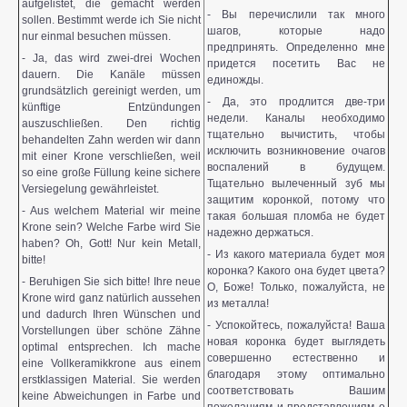
aufgelistet, die gemacht werden
- Вы перечислили так много
sollen. Bestimmt werde ich Sie nicht
шагов, которые надо
nur einmal besuchen müssen.
предпринять. Определенно мне
- Ja, das wird zwei-drei Wochen
придется посетить Вас не
dauern. Die Kanäle müssen
единожды.
grundsätzlich gereinigt werden, um
- Да, это продлится две-три
künftige Entzündungen
недели. Каналы необходимо
auszuschließen. Den richtig
тщательно вычистить, чтобы
behandelten Zahn werden wir dann
исключить возникновение очагов
mit einer Krone verschließen, weil
воспалений в будущем.
so eine große Füllung keine sichere
Тщательно вылеченный зуб мы
Versiegelung gewährleistet.
защитим коронкой, потому что
- Aus welchem Material wir meine
такая большая пломба не будет
Krone sein? Welche Farbe wird Sie
надежно держаться.
haben? Oh, Gott! Nur kein Metall,
- Из какого материала будет моя
bitte!
коронка? Какого она будет цвета?
- Beruhigen Sie sich bitte! Ihre neue
О, Боже! Только, пожалуйста, не
Krone wird ganz natürlich aussehen
из металла!
und dadurch Ihren Wünschen und
- Успокойтесь, пожалуйста! Ваша
Vorstellungen über schöne Zähne
новая коронка будет выглядеть
optimal entsprechen. Ich mache
совершенно естественно и
eine Vollkeramikkrone aus einem
благодаря этому оптимально
erstklassigen Material. Sie werden
соответствовать Вашим
keine Abweichungen in Farbe und