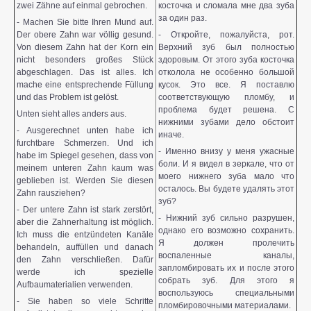
zwei Zähne auf einmal gebrochen.
косточка и сломала мне два зуба
за один раз.
- Machen Sie bitte Ihren Mund auf.
Der obere Zahn war völlig gesund.
- Откройте, пожалуйста, рот.
Von diesem Zahn hat der Korn ein
Верхний зуб был полностью
nicht besonders großes Stück
здоровым. От этого зуба косточка
abgeschlagen. Das ist alles. Ich
отколола не особенно большой
mache eine entsprechende Füllung
кусок. Это все. Я поставлю
und das Problem ist gelöst.
соответствующую пломбу, и
проблема будет решена. С
Unten sieht alles anders aus.
нижними зубами дело обстоит
- Ausgerechnet unten habe ich
иначе.
furchtbare Schmerzen. Und ich
- Именно внизу у меня ужасные
habe im Spiegel gesehen, dass von
боли. И я видел в зеркале, что от
meinem unteren Zahn kaum was
моего нижнего зуба мало что
geblieben ist. Werden Sie diesen
осталось. Вы будете удалять этот
Zahn rausziehen?
зуб?
- Der untere Zahn ist stark zerstört,
- Нижний зуб сильно разрушен,
aber die Zahnerhaltung ist möglich.
однако его возможно сохранить.
Ich muss die entzündeten Kanäle
Я должен пролечить
behandeln, auffüllen und danach
воспаленные каналы,
den Zahn verschließen. Dafür
запломбировать их и после этого
werde ich spezielle
собрать зуб. Для этого я
Aufbaumaterialien verwenden.
воспользуюсь специальными
- Sie haben so viele Schritte
пломбировочными материалами.