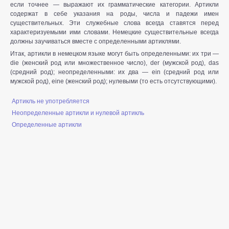
если точнее — выражают их грамматические категории. Артикли
содержат в себе указания на роды, числа и падежи имен
существительных. Эти служебные слова всегда ставятся перед
характеризуемыми ими словами. Немецкие существительные всегда
должны заучиваться вместе с определенными артиклями.
Итак, артикли в немецком языке могут быть определенными: их три —
die (женский род или множественное число), der (мужской род), das
(средний род); неопределенными: их два — ein (средний род или
мужской род), eine (женский род); нулевыми (то есть отсутствующими).
Артикль не употребляется
Неопределенные артикли и нулевой артикль
Определенные артикли