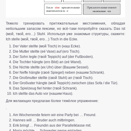
Тяжело тренировать притяжательные местоимения, обладая
небольшим запасом лексики, но всё-таки попробуйте сказать: Das ist
(мой, твой, его…) Stuhl. Используя уже знакомые структуры, скажите:
Ich stelle (мой, твой, его…) Tisch in die Ecke.
Der Vater stellte (мой Tisch) in (наш Ecke).
Die Mutter stellte (её Vase) auf (его Tisch).
Der Sohn legte (твой Teppich) auf (der Fußboden).
Die Tochter hängte (его Bild) an (её Wand).
Die Nichte stellte (их Uhr) über (Вашим Sessel).
Der Neffe hängte (своё Spiegel) neben (нашим Schrank).
Die Großmutter stellte (свой Stuhl) an (твой Tisch).
Der Großvater hängte (мой Teppich) zwischen (das Sofa / die Tür).
Das Spielzeug fiel hinter (твой Schrank).
Ich stellte das Auto vor (нашим Haus).
Для желающих предлагаю более тяжёлое упражнение:
.
Am Wochenende feiern wir eine Party bei … Freund.
Hannes will … Bruder auch mitbringen.
Erik bringt … Freundin aus der Parallelklasse mit.
Maria möchte … Schwester gerne einladen.