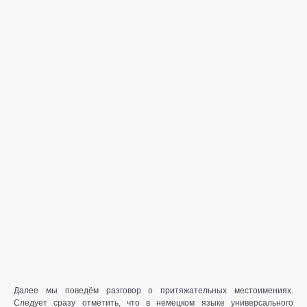
Далее мы поведём разговор о притяжательных местоимениях.
Следует сразу отметить, что в немецком языке универсального