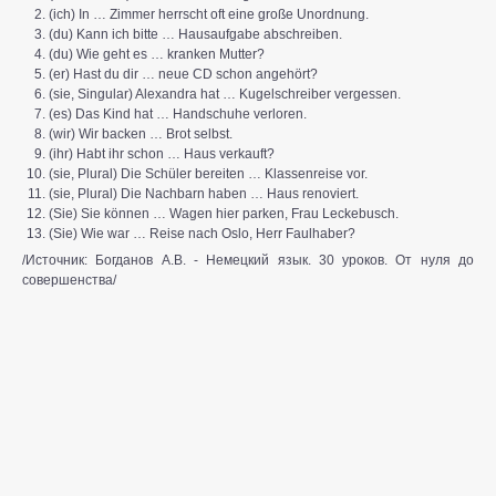
(ich) In … Zimmer herrscht oft eine große Unordnung.
(du) Kann ich bitte … Hausaufgabe abschreiben.
(du) Wie geht es … kranken Mutter?
(er) Hast du dir … neue CD schon angehört?
(sie, Singular) Alexandra hat … Kugelschreiber vergessen.
(es) Das Kind hat … Handschuhe verloren.
(wir) Wir backen … Brot selbst.
(ihr) Habt ihr schon … Haus verkauft?
(sie, Plural) Die Schüler bereiten … Klassenreise vor.
(sie, Plural) Die Nachbarn haben … Haus renoviert.
(Sie) Sie können … Wagen hier parken, Frau Leckebusch.
(Sie) Wie war … Reise nach Oslo, Herr Faulhaber?
/Источник: Богданов А.В. - Немецкий язык. 30 уроков. От нуля до
совершенства/