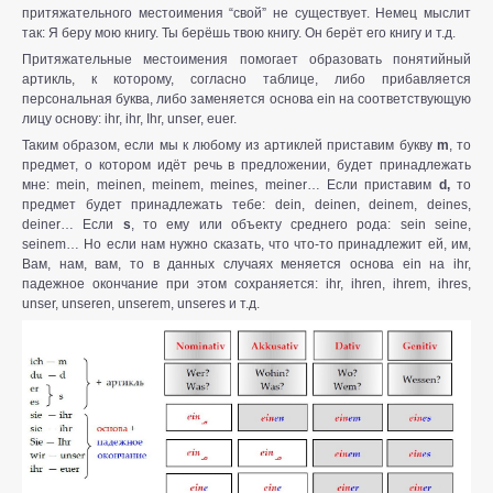
притяжательного местоимения “свой” не существует. Немец мыслит
так: Я беру мою книгу. Ты берёшь твою книгу. Он берёт его книгу и т.д.
Притяжательные местоимения помогает образовать понятийный
артикль, к которому, согласно таблице, либо прибавляется
персональная буква, либо заменяется основа ein на соответствующую
лицу основу: ihr, ihr, Ihr, unser, euer.
Таким образом, если мы к любому из артиклей приставим букву
m
, то
предмет, о котором идёт речь в предложении, будет принадлежать
мне: mein, meinen, meinem, meines, meiner… Если приставим
d,
то
предмет будет принадлежать тебе: dein, deinen, deinem, deines,
deiner… Если
s
, то ему или объекту среднего рода: sein seine,
seinem… Но если нам нужно сказать, что что-то принадлежит ей, им,
Вам, нам, вам, то в данных случаях меняется основа ein на ihr,
падежное окончание при этом сохраняется: ihr, ihren, ihrem, ihres,
unser, unseren, unserem, unseres и т.д.