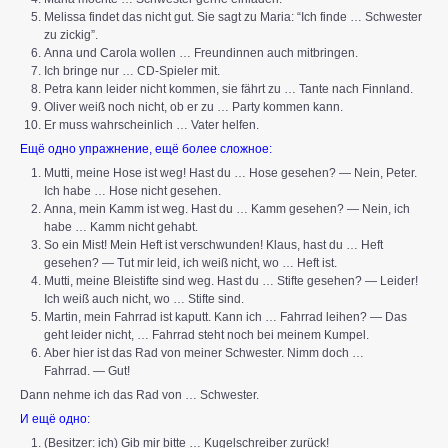
Melissa findet das nicht gut. Sie sagt zu Maria: “Ich finde … Schwester
zu zickig”.
Anna und Carola wollen … Freundinnen auch mitbringen.
Ich bringe nur … CD-Spieler mit.
Petra kann leider nicht kommen, sie fährt zu … Tante nach Finnland.
Oliver weiß noch nicht, ob er zu … Party kommen kann.
Er muss wahrscheinlich … Vater helfen.
Ещё одно упражнение, ещё более сложное:
Mutti, meine Hose ist weg! Hast du … Hose gesehen? — Nein, Peter.
Ich habe … Hose nicht gesehen.
Anna, mein Kamm ist weg. Hast du … Kamm gesehen? — Nein, ich
habe … Kamm nicht gehabt.
So ein Mist! Mein Heft ist verschwunden! Klaus, hast du … Heft
gesehen? — Tut mir leid, ich weiß nicht, wo … Heft ist.
Mutti, meine Bleistifte sind weg. Hast du … Stifte gesehen? — Leider!
Ich weiß auch nicht, wo … Stifte sind.
Martin, mein Fahrrad ist kaputt. Kann ich … Fahrrad leihen? — Das
geht leider nicht, … Fahrrad steht noch bei meinem Kumpel.
Aber hier ist das Rad von meiner Schwester. Nimm doch …
Fahrrad. — Gut!
Dann nehme ich das Rad von … Schwester.
И ещё одно:
(Besitzer: ich) Gib mir bitte … Kugelschreiber zurück!