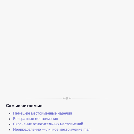
Самые читаемые
Немецкие местоименные наречия
Возвратные местоимения
Склонение относительных местоимений
Неопределённо — личное местоимение man