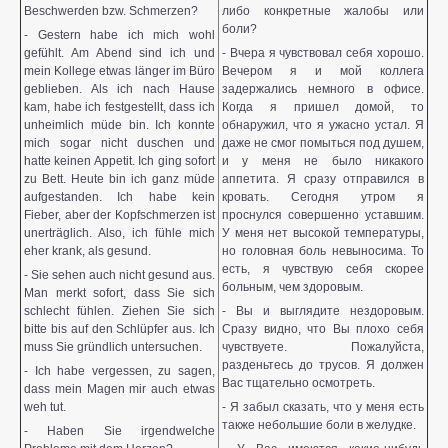
Beschwerden bzw. Schmerzen?
либо конкретные жалобы или
боли?
- Gestern habe ich mich wohl
gefühlt. Am Abend sind ich und
- Вчера я чувствовал себя хорошо.
mein Kollege etwas länger im Büro
Вечером я и мой коллега
geblieben. Als ich nach Hause
задержались немного в офисе.
kam, habe ich festgestellt, dass ich
Когда я пришел домой, то
unheimlich müde bin. Ich konnte
обнаружил, что я ужасно устал. Я
mich sogar nicht duschen und
даже не смог помыться под душем,
hatte keinen Appetit. Ich ging sofort
и у меня не было никакого
zu Bett. Heute bin ich ganz müde
аппетита. Я сразу отправился в
aufgestanden. Ich habe kein
кровать. Сегодня утром я
Fieber, aber der Kopfschmerzen ist
проснулся совершенно уставшим.
unerträglich. Also, ich fühle mich
У меня нет высокой температуры,
eher krank, als gesund.
но головная боль невыносима. То
есть, я чувствую себя скорее
- Sie sehen auch nicht gesund aus.
больным, чем здоровым.
Man merkt sofort, dass Sie sich
schlecht fühlen. Ziehen Sie sich
- Вы и выглядите нездоровым.
bitte bis auf den Schlüpfer aus. Ich
Сразу видно, что Вы плохо себя
muss Sie gründlich untersuchen.
чувствуете. Пожалуйста,
разденьтесь до трусов. Я должен
- Ich habe vergessen, zu sagen,
Вас тщательно осмотреть.
dass mein Magen mir auch etwas
weh tut.
- Я забыл сказать, что у меня есть
также небольшие боли в желудке.
- Haben Sie irgendwelche