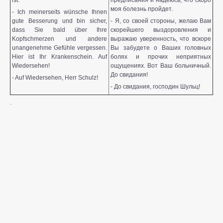
ist.
предписания и надеюсь, что скоро
моя болезнь пройдет.
- Ich meinerseits wünsche Ihnen
gute Besserung und bin sicher,
- Я, со своей стороны, желаю Вам
dass Sie bald über Ihre
скорейшего выздоровления и
Kopfschmerzen und andere
выражаю уверенность, что вскоре
unangenehme Gefühle vergessen.
Вы забудете о Ваших головных
Hier ist Ihr Krankenschein. Auf
болях и прочих неприятных
Wiedersehen!
ощущениях. Вот Ваш больничный.
До свидания!
- Auf Wiedersehen, Herr Schulz!
- До свидания, господин Шульц!
.