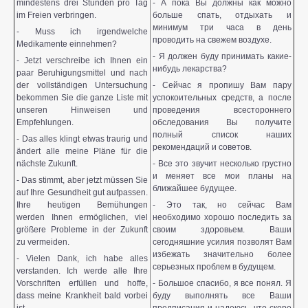
mindestens drei Stunden pro Tag
- А пока Вы должны как можно
im Freien verbringen.
больше спать, отдыхать и
минимум три часа в день
- Muss ich irgendwelche
проводить на свежем воздухе.
Medikamente einnehmen?
- Я должен буду принимать какие-
- Jetzt verschreibe ich Ihnen ein
нибудь лекарства?
paar Beruhigungsmittel und nach
der vollständigen Untersuchung
- Сейчас я пропишу Вам пару
bekommen Sie die ganze Liste mit
успокоительных средств, а после
unseren Hinweisen und
проведения всестороннего
Empfehlungen.
обследования Вы получите
полный список наших
- Das alles klingt etwas traurig und
рекомендаций и советов.
ändert alle meine Pläne für die
nächste Zukunft.
- Все это звучит несколько грустно
и меняет все мои планы на
- Das stimmt, aber jetzt müssen Sie
ближайшее будущее.
auf Ihre Gesundheit gut aufpassen.
Ihre heutigen Bemühungen
- Это так, но сейчас Вам
werden Ihnen ermöglichen, viel
необходимо хорошо последить за
größere Probleme in der Zukunft
своим здоровьем. Ваши
zu vermeiden.
сегодняшние усилия позволят Вам
избежать значительно более
- Vielen Dank, ich habe alles
серьезных проблем в будущем.
verstanden. Ich werde alle Ihre
Vorschriften erfüllen und hoffe,
- Большое спасибо, я все понял. Я
dass meine Krankheit bald vorbei
буду выполнять все Ваши