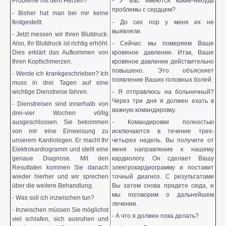
Probleme mit dem Herzen?
- У Вас имеются какие-нибудь
проблемы с сердцем?
- Bisher hat man bei mir keine
festgestellt.
- До сих пор у меня их не
выявляли.
- Jetzt messen wir Ihren Blutdruck.
Also, Ihr Blutdruck ist richtig erhöht.
- Сейчас мы померяем Ваше
Dies erklärt das Aufkommen von
кровяное давление. Итак, Ваше
Ihren Kopfschmerzen.
кровяное давление действительно
повышено. Это объясняет
- Werde ich krankgeschrieben? Ich
появление Ваших головных болей.
muss in drei Tagen auf eine
wichtige Dienstreise fahren.
- Я отправлюсь на больничный?
Через три дня я должен ехать в
- Dienstreisen sind innerhalb von
важную командировку.
drei-vier Wochen völlig
ausgeschlossen. Sie bekommen
- Командировки полностью
von mir eine Einweisung zu
исключаются в течение трех-
unserem Kardiologen. Er macht Ihr
четырех недель. Вы получите от
Elektrokardiogramm und stellt eine
меня направление к нашему
genaue Diagnose. Mit den
кардиологу. Он сделает Вашу
Resultaten kommen Sie danach
электрокардиограмму и поставит
wieder hierher und wir sprechen
точный диагноз. С результатами
über die weitere Behandlung.
Вы затем снова придете сюда, и
мы поговорим о дальнейшем
- Was soll ich inzwischen tun?
лечении.
- Inzwischen müssen Sie möglichst
- А что я должен пока делать?
viel schlafen, sich ausruhen und