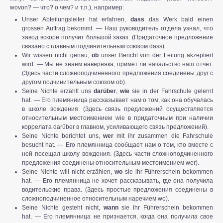
wovon? — что? о чем? и т.п.), например:
Unser Abteilungsleiter hat erfahren,
dass
das Werk bald einen
grossen Auftrag bekommt. — Наш руководитель отдела узнал, что
завод вскоре получит большой заказ. (Придаточное предложение
связано с главным подчинительным союзом dass).
Wir wissen nicht genau,
ob
unser Bericht von der Leitung akzeptiert
wird. — Мы не знаем наверняка, примет ли начальство наш отчет.
(Здесь части сложноподчиненного предложения соединены друг с
другом подчинительным союзом ob).
Seine Nichte erzählt uns
dar
ü
ber
,
wie
sie in der Fahrschule gelernt
hat. — Его племянница рассказывает нам о том, как она обучалась
в школе вождения. (Здесь связь предложений осуществляется
относительным местоимением wie в придаточным при наличии
коррелата darüber в главном, усиливающего связь предложений).
Seine Nichte berichtet uns,
wer
mit ihr zusammen die Fahrschule
besucht hat. — Его племянница сообщает нам о том, кто вместе с
ней посещал школу вождения. (Здесь части сложноподчиненного
предложения соединены относительным местоимением wer).
Seine Nichte will nicht erzählen,
wo
sie ihr Führerschein bekommen
hat. — Его племянница не хочет рассказывать, где она получила
водительские права. (Здесь простые предложения соединены в
сложноподчиненное относительным наречием wo).
Seine Nichte gesteht nicht,
wann
sie ihr Führerschein bekommen
hat. — Его племянница не признается, когда она получила свое