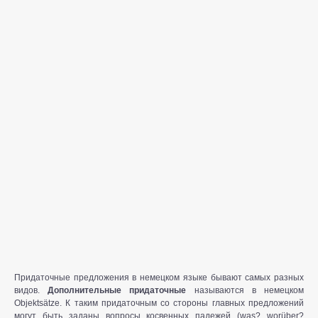
Придаточные предложения в немецком языке бывают самых разных
видов.
Дополнительные придаточные
называются в немецком
Objektsätze. К таким придаточным со стороны главных предложений
могут быть заданы вопросы косвенных падежей (was? worüber?