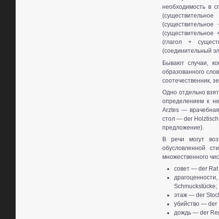
необходимость в с
(существительное
(существительное 
(существительное 
(глагол + сущес
(соединительный эл
Бывают случаи, ко
образованного слов
соотечественник, з
Одно отдельно взят
определением к не
Arztes — врачебная
стол — der Holztisc
предложение).
В речи могут воз
обусловленной ст
множественного чис
совет — der Rat
драгоценности,
Schmuckstücke;
этаж — der Stoc
убийство — der 
дождь — der Re