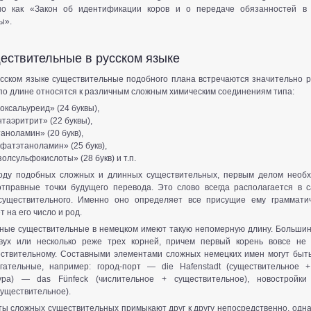
но как «Закон об идентификации коров и о передаче обязанностей в 
ы».
ствительные в русском языке
сском языке существительные подобного плана встречаются значительно р
по длине относятся к различным сложным химическим соединениям типа:
оксальуреид» (24 буквы),
таэритрит» (22 буквы),
ноламин» (20 букв),
атэтаноламин» (25 букв),
олсульфокислоты» (28 букв) и т.п.
оду подобных сложных и длинных существительных, первым делом необ
тправные точки будущего перевода. Это слово всегда располагается в 
существительного. Именно оно определяет все присущие ему грамматич
т на его число и род.
жные существительные в немецком имеют такую непомерную длину. Большинс
двух или несколько реже трех корней, причем первый корень вовсе не
ствительному. Составными элементами сложных немецких имен могут быть
гательные, например: город-порт — die Hafenstadt (существительное +
гура) — das Fünfeck (числительное + существительное), новостройк
существительное).
ы сложных существительных примыкают друг к другу непосредственно, одна