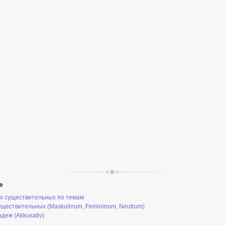
е
х существительных по темам
уществительных (Maskulinum, Femininum, Neutrum)
деж (Akkusativ)