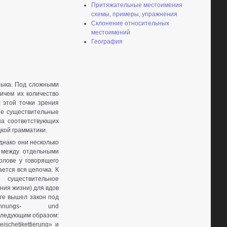
Притяжательные местоимения
схемы, примеры, упражнения
Склонение относительных
местоимений
География
зыка. Под сложными
ичем их количество
 этой точки зрения
ие существительные
на соответствующих
кой грамматики.
днако они несколько
 между отдельными
олове у говорящего
ается вся цепочка. К
существительное
ания жизни) для вдов
рге вышел закон под
hnungs- und
 следующим образом:
ischetikettierung» и