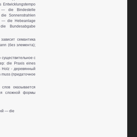
 Entwicklungstempo
— die Bindestelle
die Sonnenstrahlen
м — die Hebeanlage
die Bundesabgabe
 зависит семантика
ann (без элемента);
о существительное с
: die Praxis eines
s Holz - деревянный
en muss (придаточное
 слов оказывается
ния сложной формы
ий — die