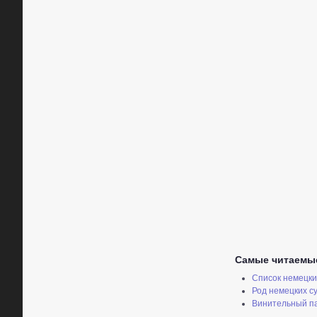
Самые читаемы
Список немецки
Род немецких с
Винительный па