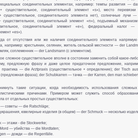
пециальных соединительных элементах, например: темпы развития — das
 + существительное, соединительный элемент «s»), место перевязки 
+ существительное, соединительного элемента нет), солнечные лучи — 
+ существительное, соединительный элемент «n»), подъемный механиз
твительное, соединительный элемент «е»), федеральный налог — 
емент «es»).
гда от отсутствия или же наличия соединительного элемента напрямую
а, например: крестьянин, селянин, житель сельской местности — der Landm
емляк, соплеменник — der Landsmann (с элементом).
ое сложное существительное вполне в состоянии заменить собой какое-либ
му, предложную фразу и даже целое придаточное предложение, например
 практика — die Arztpraxis (существительное + определение); der Tisch au
h (предложная фраза); der Schubkarrеn — тачка — der Karren, den man schieb
никнуть такие ситуации, когда необходимость использования сложных
илистическими причинами. Примером может служить способ образова
ла от отдельных простых существительных:
 — советы — die Ratschläge;
 украшения, ювелирные изделия (в общем) — der Schmuck — несколько издел
k — этажи - die Stockwerke;
Mord — убийства — die Mordtaten;
gen — дожди — die Regenfälle.