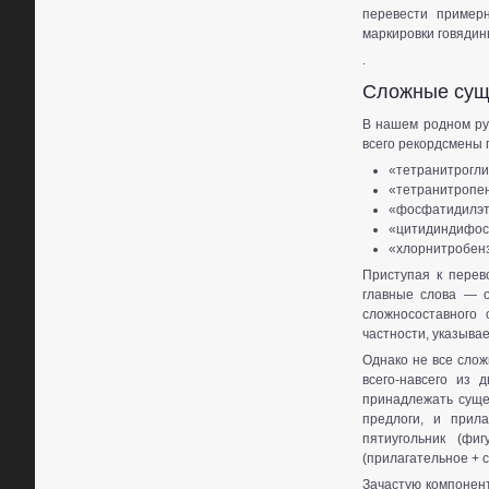
перевести пример
маркировки говядин
.
Сложные суще
В нашем родном ру
всего рекордсмены 
«тетранитрогли
«тетранитропен
«фосфатидилэта
«цитидиндифосф
«хлорнитробенз
Приступая к перев
главные слова — о
сложносоставного 
частности, указывае
Однако не все сло
всего-навсего из 
принадлежать суще
предлоги, и прила
пятиугольник (фи
(прилагательное + 
Зачастую компонент