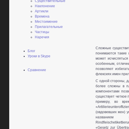
Существительные
Наклонение
Артикли
Времена
Местоимение
Прилагательные
Частицы
Наречия
Сложные существит
Блог
понимаются такие 
Уроки в Skype
может исчисляться
особенным, отличн
позволяют избегат
Сравнение
флексиях имен прил
С одной стороны, д
более сложны в п
компонентами позв
существует четкое п
примеру, во вр
«Artillerieunteroff
(овдовевших жен) у
названием 
Rindfleischetikett
«Gesetz zur Übertra