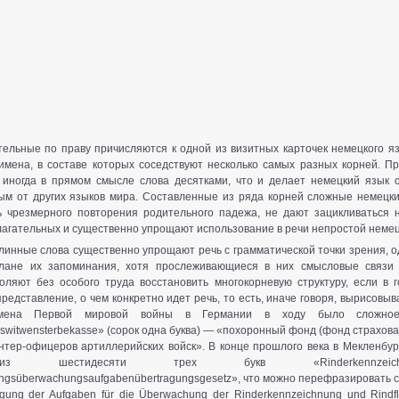
ельные по праву причисляются к одной из визитных карточек немецкого я
имена, в составе которых соседствуют несколько самых разных корней. Пр
 иногда в прямом смысле слова десятками, что и делает немецкий язык с
ым от других языков мира. Составленные из ряда корней сложные немецк
ь чрезмерного повторения родительного падежа, не дают зацикливаться 
агательных и существенно упрощают использование в речи непростой немец
линные слова существенно упрощают речь с грамматической точки зрения, о
лане их запоминания, хотя прослеживающиеся в них смысловые связи
оляют без особого труда восстановить многокорневую структуру, если в г
редставление, о чем конкретно идет речь, то есть, иначе говоря, вырисовыв
емена Первой мировой войны в Германии в ходу было сложное 
izierswitwensterbekasse» (сорок одна буква) — «похоронный фонд (фонд страхов
нтер-офицеров артиллерийских войск». В конце прошлого века в Мекленбу
из шестидесяти трех букв «Rinderkennzeic
ierungsüberwachungsaufgabenübertragungsgesetz», что можно перефразировать
gung der Aufgaben für die Überwachung der Rinderkennzeichnung und Rindfle