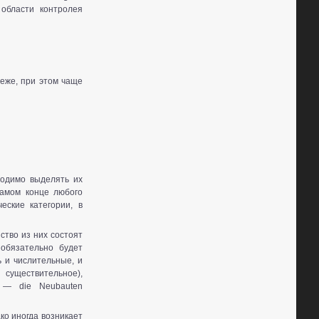
области контролея
еже, при этом чаще
ходимо выделять их
самом конце любого
еские категории, в
тво из них состоят
 обязательно будет
 и числительные, и
 существительное),
и — die Neubauten
ко иногда возникает