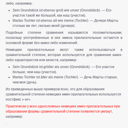
либо, например:
Sein Grundstück ist ebenso groß wie unser (Grundstück). — Его
участок такой же большой, как наш (участок).
Martas Tochter ist ebenso alt wie meine (Tochter). — Дочери Марты
столько же лет, сколько моей (дочери).
Подобные степени сравнения называются положительными,
поскольку употребленные в них имена прилагательные остаются в
основной форме без каких-либо изменений.
Немецкие прилагательные могут также использоваться в
сравнительной степени, которая используется для сравнения каких-
либо характеристик или качеств, например:
Sein Grundstück ist größer als unser (Grundstück). — Его участок
больше, чем наш (участок).
Martas Tochter ist älter als meine (Tochter). — Дочь Марты старше,
чем моя (дочь).
Из приведенных выше примеров ясно, что для образования
сравнительной степени немецких имен прилагательных используется
постфикс «-er».
Практически у всех односложных немецких имен прилагательных при
образовании формы сравнительной степени появляется умлаут
,
например:
.