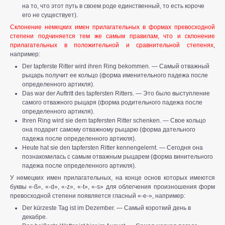
на то, что этот путь в своем роде единственный, то есть короче
его не существует).
Склонение немецких имен прилагательных в формах превосходной
степени подчиняется тем же самым правилам, что и склонение
прилагательных в положительной и сравнительной степенях
,
например:
Der tapferste Ritter wird ihren Ring bekommen. — Самый отважный
рыцарь получит ее кольцо (форма именительного падежа после
определенного артикля).
Das war der Auftritt des tapfersten Ritters. — Это было выступление
самого отважного рыцаря (форма родительного падежа после
определенного артикля).
Ihren Ring wird sie dem tapfersten Ritter schenken. — Свое кольцо
она подарит самому отважному рыцарю (форма дательного
падежа после определенного артикля).
Heute hat sie den tapfersten Ritter kennengelernt. — Сегодня она
познакомилась с самым отважным рыцарем (форма винительного
падежа после определенного артикля).
У немецких имен прилагательных, на конце основ которых имеются
буквы «-ß», «-d», «-z», «-t», «-s» для облегчения произношения форм
превосходной степени появляется гласный «-е-», например:
Der kürzeste Tag ist im Dezember. — Самый короткий день в
декабре.