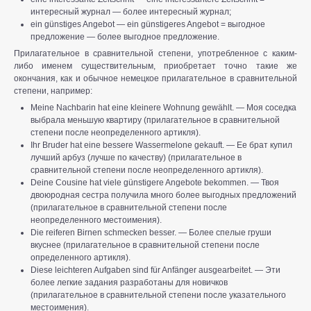
интересный журнал — более интересный журнал;
ein günstiges Angebot — ein günstigeres Angebot = выгодное
предложение — более выгодное предложение.
Прилагательное в сравнительной степени, употребленное с каким-
либо именем существительным, приобретает точно такие же
окончания, как и обычное немецкое прилагательное в сравнительной
степени, например:
Meine Nachbarin hat eine kleinere Wohnung gewählt. — Моя соседка
выбрала меньшую квартиру (прилагательное в сравнительной
степени после неопределенного артикля).
Ihr Bruder hat eine bessere Wassermelone gekauft. — Ее брат купил
лучший арбуз (лучше по качеству) (прилагательное в
сравнительной степени после неопределенного артикля).
Deine Cousine hat viele günstigere Angebote bekommen. — Твоя
двоюродная сестра получила много более выгодных предложений
(прилагательное в сравнительной степени после
неопределенного местоимения).
Die reiferen Birnen schmecken besser. — Более спелые груши
вкуснее (прилагательное в сравнительной степени после
определенного артикля).
Diese leichteren Aufgaben sind für Anfänger ausgearbeitet. — Эти
более легкие задания разработаны для новичков
(прилагательное в сравнительной степени после указательного
местоимения).