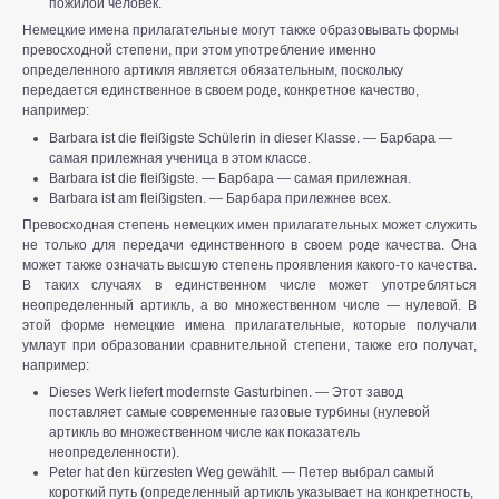
пожилой человек.
Немецкие имена прилагательные могут также образовывать формы
превосходной степени, при этом употребление именно
определенного артикля является обязательным, поскольку
передается единственное в своем роде, конкретное качество,
например:
Barbara ist die fleißigste Schülerin in dieser Klasse. — Барбара —
самая прилежная ученица в этом классе.
Barbara ist die fleißigste. — Барбара — самая прилежная.
Barbara ist am fleißigsten. — Барбара прилежнее всех.
Превосходная степень немецких имен прилагательных может служить
не только для передачи единственного в своем роде качества. Она
может также означать высшую степень проявления какого-то качества.
В таких случаях в единственном числе может употребляться
неопределенный артикль, а во множественном числе — нулевой. В
этой форме немецкие имена прилагательные, которые получали
умлаут при образовании сравнительной степени, также его получат,
например:
Dieses Werk liefert modernste Gasturbinen. — Этот завод
поставляет самые современные газовые турбины (нулевой
артикль во множественном числе как показатель
неопределенности).
Peter hat den kürzesten Weg gewählt. — Петер выбрал самый
короткий путь (определенный артикль указывает на конкретность,