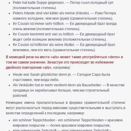
Peter hat kalte Suppe gegessen. — Петер съел холодный суп
(положительная степень).
Peters Hände sind viel kälter als meine (Hände). — Руки Петера
намного холоднее, чем мои (руки) (сравнительная степень).
Ihr Cousin ist immer sehr höflich. — Ее двоюродный брат всегда
очень вежлив (положительная степень).
Ihr Cousin benimmt sich viel zu höflich. — Ее двоюродный брат
ведет себя излишне вежливо (положительная степень).
Ihr Cousin ist höflicher als seine Mutter. — Ее двоюродный брат
вежливее, чем его мать (сравнительная степень).
В немецкой речи на месте «als» может также употребляться «denn» в
том же самом значении. Зачастую это происходит во избежание
двойного повторения «als»
, например:
Heute war Sarah glücklicher denn je. — Сегодня Сара была
счастливее, чем когда-либо.
Als Verkäufer hat er mehr verdient denn als Bauarbeiter. — В качестве
продавца он зарабатывал больше, чем как строительный
рабочий.
Немецкие имена прилагательные в формах сравнительной степени
могут располагаться перед именами существительными и выступать в
качестве определений к последним, например:
ein schöner Teppichboden - ein schönerer Teppichboden = красивое
ковровое покрытие — более красивое ковровое покрытие,
eine interessante Zeitschrift — eine interessantere Zeitschrift =