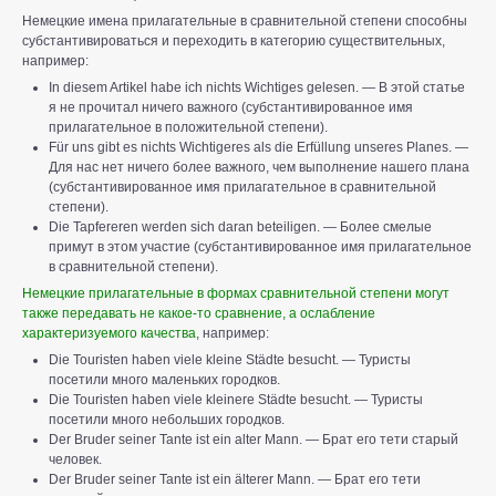
Немецкие имена прилагательные в сравнительной степени способны
субстантивироваться и переходить в категорию существительных,
например:
In diesem Artikel habe ich nichts Wichtiges gelesen. — В этой статье
я не прочитал ничего важного (субстантивированное имя
прилагательное в положительной степени).
Für uns gibt es nichts Wichtigeres als die Erfüllung unseres Planes. —
Для нас нет ничего более важного, чем выполнение нашего плана
(субстантивированное имя прилагательное в сравнительной
степени).
Die Tapfereren werden sich daran beteiligen. — Более смелые
примут в этом участие (субстантивированное имя прилагательное
в сравнительной степени).
Немецкие прилагательные в формах сравнительной степени могут
также передавать не какое-то сравнение, а ослабление
характеризуемого качества
, например:
Die Touristen haben viele kleine Städte besucht. — Туристы
посетили много маленьких городков.
Die Touristen haben viele kleinere Städte besucht. — Туристы
посетили много небольших городков.
Der Bruder seiner Tante ist ein alter Mann. — Брат его тети старый
человек.
Der Bruder seiner Tante ist ein älterer Mann. — Брат его тети