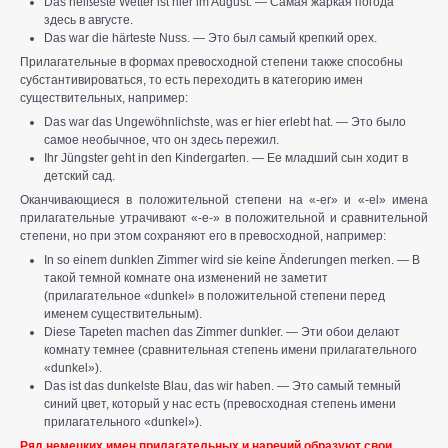
Das heißeste Wetter ist hier im August. — Самая жаркая погода
здесь в августе.
Das war die härteste Nuss. — Это был самый крепкий орех.
Прилагательные в формах превосходной степени также способны
субстантивироваться, то есть переходить в категорию имен
существительных, например:
Das war das Ungewöhnlichste, was er hier erlebt hat. — Это было
самое необычное, что он здесь пережил.
Ihr Jüngster geht in den Kindergarten. — Ее младший сын ходит в
детский сад.
Оканчивающиеся в положительной степени на «-er» и «-el» имена
прилагательные утрачивают «-е-» в положительной и сравнительной
степени, но при этом сохраняют его в превосходной, например:
In so einem dunklen Zimmer wird sie keine Änderungen merken. — В
такой темной комнате она изменений не заметит
(прилагательное «dunkel» в положительной степени перед
именем существительным).
Diese Tapeten machen das Zimmer dunkler. — Эти обои делают
комнату темнее (сравнительная степень имени прилагательного
«dunkel»).
Das ist das dunkelste Blau, das wir haben. — Это самый темный
синий цвет, который у нас есть (превосходная степень имени
прилагательного «dunkel»).
Ряд немецких имен прилагательных и наречий образуют свои