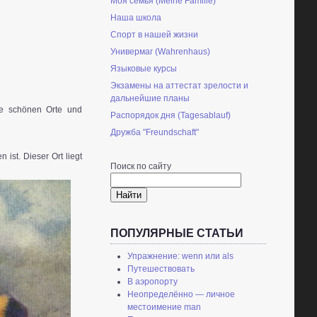
Моя семья (Meine Familie)
Наша школа
Спорт в нашей жизни
Универмаг (Wahrenhaus)
Языковые курсы
Экзамены на аттестат зрелости и
дальнейшие планы
ese schönen Orte und
Распорядок дня (Tagesablauf)
Дружба "Freundschaft"
ist. Dieser Ort liegt
Поиск по сайту
Найти
ПОПУЛЯРНЫЕ СТАТЬИ
Упражнение: wenn или als
Путешествовать
В аэропорту
Неопределённо — личное
местоимение man