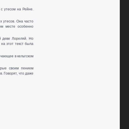
 с утесом на Рейне.
х утесов. Она часто
ом месте особенно
й деве Лореляй. Но
 на этот текст была
ачающее в кельтском
орые своим пением
. Говорят, что даже