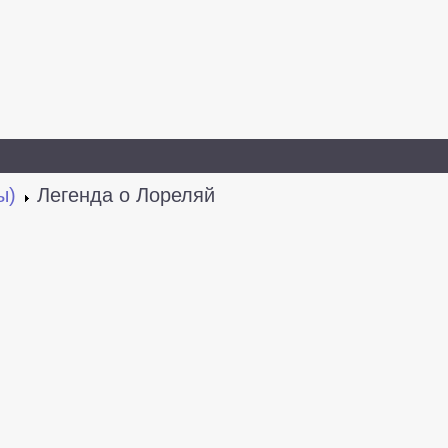
ы)
Легенда о Лореляй