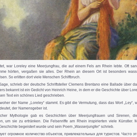
et, war Loreley eine Meerjungfrau, die auf einem Fels am Rhein lebte. Oft san
timme hörten, vergaßen sie alles. Der Rhein an diesem Ort ist besonders wasser
n. So erlitten dort viele Menschen Schiffbruch.
r Sage, schrieb der deutsche Schriftsteller Clemens Brentano eine Ballade über 
rs bekannt ist ein Gedicht von Heinrich Heine, in dem er die Geschichte über Lore
sen Text ein schönes Lied geschrieben.
, woher der Name „Loreley“ stammt. Es gibt die Vermutung, dass das Wort „Ley“, 
edeutet, der Namensgeber ist.
ischer Mythologie gab es Geschichten über Meerjungfrauen und Sirenen, d
ten, um sie zu ertränken. Die Felsenriffe am Rhein inspirierten viele Künstler.
Geschichte begeistert wurde und sein Poem „Wasserjungfer“ schrieb.
ует огромное количество объектов, привлекательных для туристов. Часто э