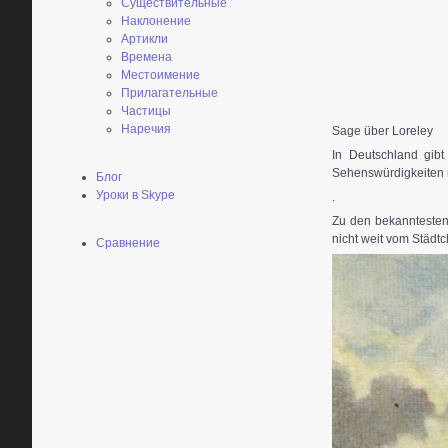
Существительные
Наклонение
Артикли
Времена
Местоимение
Прилагательные
Частицы
Наречия
Sage über Loreley
In Deutschland gibt
Sehenswürdigkeiten 
Блог
Уроки в Skype
.
Zu den bekanntesten 
nicht weit vom Städt
Сравнение