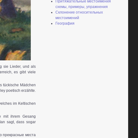
Притяжательные местоимения
схемы, примеры, упражнения
Склонение относительных
местоимений
География
g sie Lieder, und als
reich, es gibt viele
das tückische Mädchen
ley poetisch erzählte.
welches im Keltischen
ie mit ihrem Gesang
 Man sagt, dass sogar
то прекрасные места