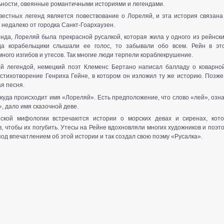
ьности, овеянные романтичными историями и легендами.
естных легенд является повествование о Лореляй, и эта история связана
недалеко от городка Санкт-Гоархаузен.
енда, Лореляй была прекрасной русалкой, которая жила у одного из рейнски
гда корабельщики слышали ее голос, то забывали обо всем. Рейн в эт
много изгибов и утесов. Так многие люди терпели кораблекрушение.
й легендой, немецкий поэт Клеменс Бертано написал балладу о коварно
стихотворение Генриха Гейне, в котором он изложил ту же историю. Позже
я песня.
ткуда происходит имя «Лореляй». Есть предположение, что слово «лей», озн
, дало имя сказочной деве.
еской мифологии встречаются истории о морских девах и сиренах, кот
, чтобы их погубить. Утесы на Рейне вдохновляли многих художников и поэтов
од впечатлением об этой истории и так создал свою поэму «Русалка».