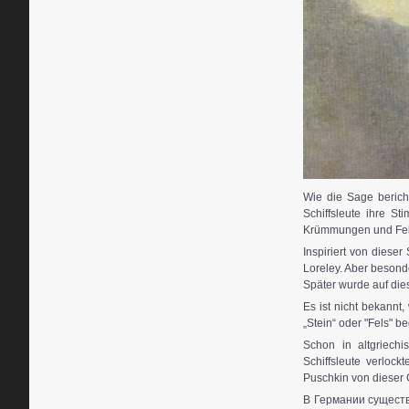
Wie die Sage bericht
Schiffsleute ihre S
Krümmungen und Felse
Inspiriert von diese
Loreley. Aber besonde
Später wurde auf die
Es ist nicht bekannt
„Stein“ oder "Fels" b
Schon in altgriech
Schiffsleute verlock
Puschkin von dieser 
В Германии существ