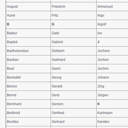
August
Friedrich
Immanuel
Aurel
Fritz
Ingo
B
G
Ingolf
Baldur
Gabi
Ivo
Baptist
Gabriel
J
Bartholomäus
Gebbert
Jochem
Bastian
Gebhard
Jochen
Beat
Geert
Jochim
Benedikt
Georg
Johann
Benno
Gerald
Jörg
Bernd
Gerd
Jürgen
Bernhard
Gereon
K
Berthold
Gerfried
Karlmann
Bonifaz
Gerhard
Karsten