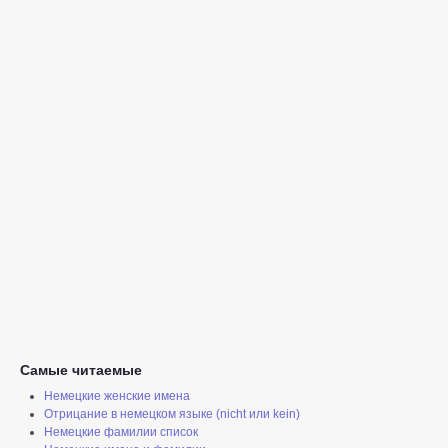
Самые читаемые
Немецкие женские имена
Отрицание в немецком языке (nicht или kein)
Немецкие фамилии список