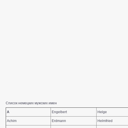
Список немецких мужских имен
A
Engelbert
Helge
Achim
Erdmann
Helmfried