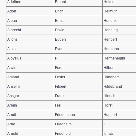
Adelbert
Erhard
Helmut
Adolf
Erich
Helmuth
Alban
Ernst
Hendrik
Albrecht
Erwin
Henning
Alfons
Eugen
Heribert
Alois
Evert
Hermann
Aloysius
F
Hermenegild
Alwin
Ferdi
Hilbert
Amand
Fester
Hildebert
Anselm
Filibert
Hildebrand
Ansgar
Franz
Hinrich
Armin
Frej
Horst
Arndt
Friedemann
Huppert
Arne
Friedhelm
I
Arnold
Friedhold
Ignatz