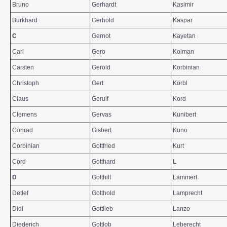
Bruno
Gerhardt
Kasimir
Burkhard
Gerhold
Kaspar
C
Gernot
Kayetan
Carl
Gero
Kolman
Carsten
Gerold
Korbinian
Christoph
Gert
Körbl
Claus
Gerulf
Kord
Clemens
Gervas
Kunibert
Conrad
Gisbert
Kuno
Corbinian
Gottfried
Kurt
Cord
Gotthard
L
D
Gotthilf
Lammert
Detlef
Gotthold
Lamprecht
Didi
Gottlieb
Lanzo
Diederich
Gottlob
Leberecht