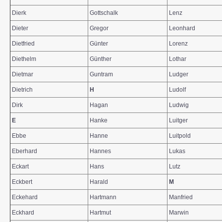
Dierk
Gottschalk
Lenz
Dieter
Gregor
Leonhard
Dietfried
Günter
Lorenz
Diethelm
Günther
Lothar
Dietmar
Guntram
Ludger
Dietrich
H
Ludolf
Dirk
Hagan
Ludwig
E
Hanke
Luitger
Ebbe
Hanne
Luitpold
Eberhard
Hannes
Lukas
Eckart
Hans
Lutz
Eckbert
Harald
M
Eckehard
Hartmann
Manfried
Eckhard
Hartmut
Marwin