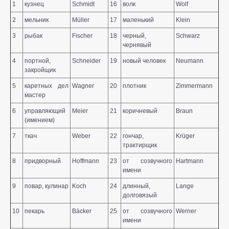
1
кузнец
Schmidt
16
волк
Wolf
2
мельник
Müller
17
маленький
Klein
3
рыбак
Fischer
18
черный,
Schwarz
чернявый
4
портной,
Schneider
19
новый человек
Neumann
закройщик
5
каретных дел
Wagner
20
плотник
Zimmermann
мастер
6
управляющий
Meier
21
коричневый
Braun
(имением)
7
ткач
Weber
22
гончар,
Krüger
трактирщик
8
придворный
Hoffmann
23
от созвучного
Hartmann
имени
9
повар, кулинар
Koch
24
длинный,
Lange
долговязый
10
пекарь
Bäcker
25
от созвучного
Werner
имени