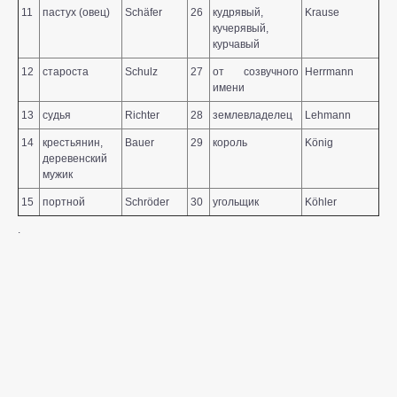
11
пастух (овец)
Schäfer
26
кудрявый,
Krause
кучерявый,
курчавый
12
староста
Schulz
27
от созвучного
Herrmann
имени
13
судья
Richter
28
землевладелец
Lehmann
14
крестьянин,
Bauer
29
король
König
деревенский
мужик
15
портной
Schröder
30
угольщик
Köhler
.