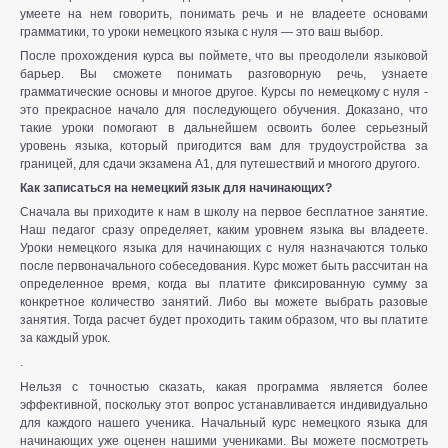
умеете на нем говорить, понимать речь и не владеете основами
грамматики, то уроки немецкого языка с нуля — это ваш выбор.
После прохождения курса вы поймете, что вы преодолели языковой
барьер. Вы сможете понимать разговорную речь, узнаете
грамматические основы и многое другое. Курсы по немецкому с нуля -
это прекрасное начало для последующего обучения. Доказано, что
такие уроки помогают в дальнейшем освоить более серьезный
уровень языка, который пригодится вам для трудоустройства за
границей, для сдачи экзамена А1, для путешествий и многого другого.
Как записаться на немецкий язык для начинающих?
Сначала вы приходите к нам в школу на первое бесплатное занятие.
Наш педагог сразу определяет, каким уровнем языка вы владеете.
Уроки немецкого языка для начинающих с нуля назначаются только
после первоначального собеседования. Курс может быть рассчитан на
определенное время, когда вы платите фиксированную сумму за
конкретное количество занятий. Либо вы можете выбрать разовые
занятия. Тогда расчет будет проходить таким образом, что вы платите
за каждый урок.
.
Нельзя с точностью сказать, какая программа является более
эффективной, поскольку этот вопрос устанавливается индивидуально
для каждого нашего ученика. Начальный курс немецкого языка для
начинающих уже оценен нашими учениками. Вы можете посмотреть